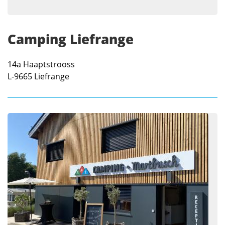
Camping Liefrange
14a Haaptstrooss
L-9665
Liefrange