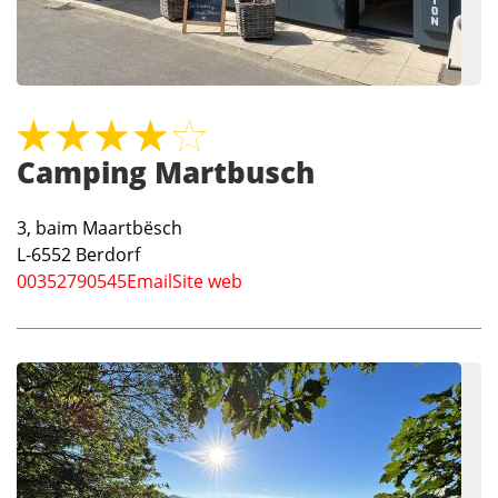
Camping Martbusch
3, baim Maartbësch
L-6552
Berdorf
00352790545
Email
Site web