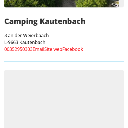
Camping Kautenbach
3 an der Weierbaach
L-9663
Kautenbach
00352950303
Email
Site web
Facebook