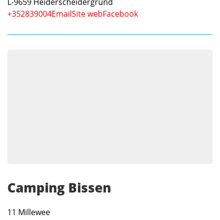
L-9659
Heiderscheidergrund
+352839004
Email
Site web
Facebook
Camping Bissen
11 Millewee