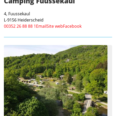
Camping Fuussekaul
4, Fuussekaul
L-9156
Heiderscheid
00352 26 88 88 1
Email
Site web
Facebook