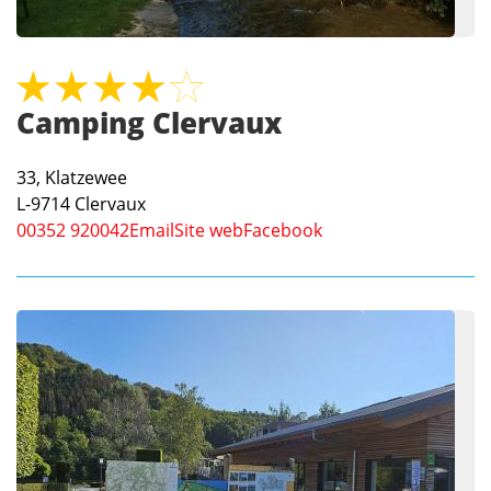
Camping Clervaux
33, Klatzewee
L-9714
Clervaux
00352 920042
Email
Site web
Facebook