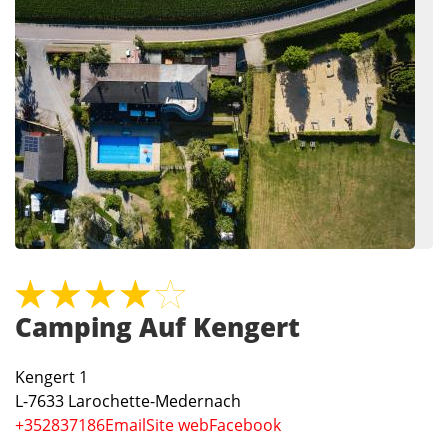
Camping Auf Kengert
Kengert 1
L-7633
Larochette-Medernach
+352837186
Email
Site web
Facebook