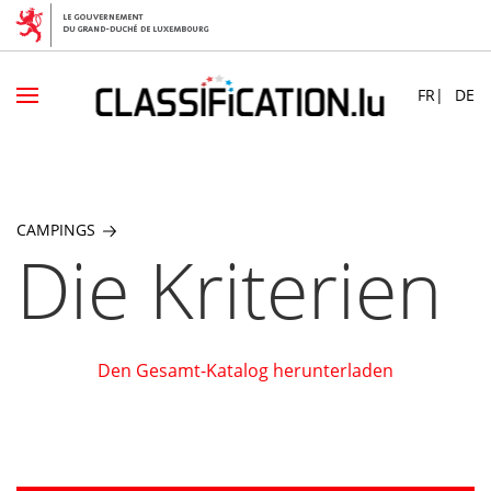
Skip
to
FR
DE
main
content
CAMPINGS
Die Kriterien
Den Gesamt-Katalog herunterladen