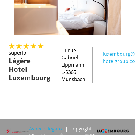
11 rue
superior
luxembourg@l
Gabriel
Légère
hotelgroup.c
Lippmann
Hotel
L-5365
Luxembourg
Munsbach
Aspects légaux
| copyright