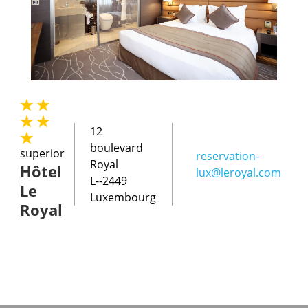
12
boulevard
superior
reservation-
Royal
Hôtel
lux@leroyal.com
L--2449
Le
Luxembourg
Royal