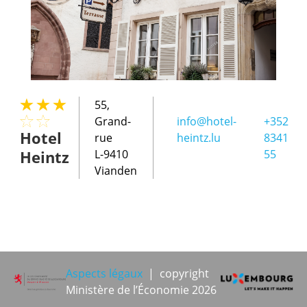
55,
Grand-
info@hotel-
+352
Hotel
rue
heintz.lu
8341
Heintz
L-9410
55
Vianden
Aspects légaux
| copyright
Ministère de l’Économie 2026